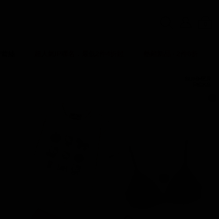
0
賣蕾絲
超人氣IP聯名．最低2件4折起
熱銷新品 ‧ 2件6折