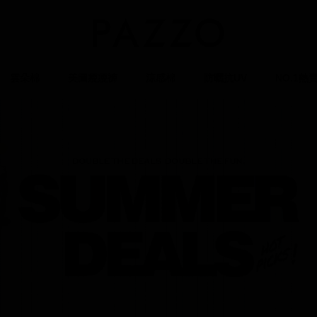
雲朵棉
美圖瘦瘦褲
涼感棉
防曬抗UV
NO.1熱