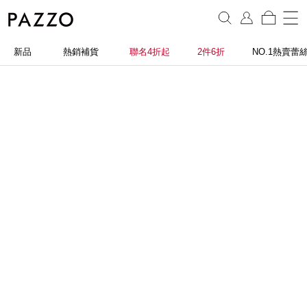
新品
熱銷補貨
聯名4折起
2件6折
NO.1熱賣蕾