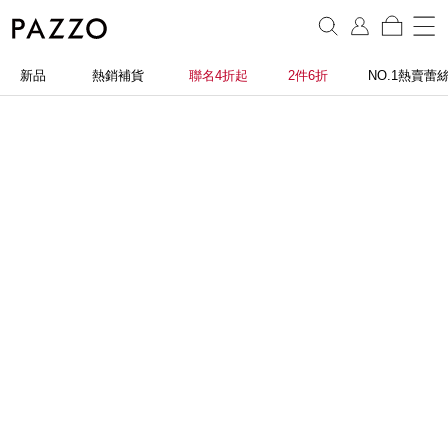
新品
熱銷補貨
聯名4折起
2件6折
NO.1熱賣蕾