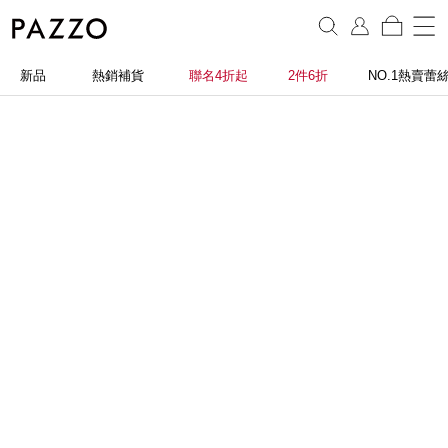
新品
熱銷補貨
聯名4折起
2件6折
NO.1熱賣蕾