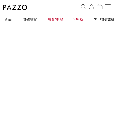
新品
熱銷補貨
聯名4折起
2件6折
NO.1熱賣蕾