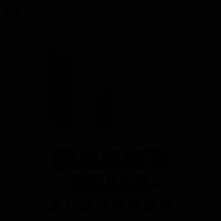
0
新品
熱銷補貨
聯名4折起
2件6折
NO.1熱賣蕾