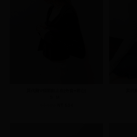
莫代爾V領開釦上衣(外套+背心)
莫代
S
M
NT.890
NT.534