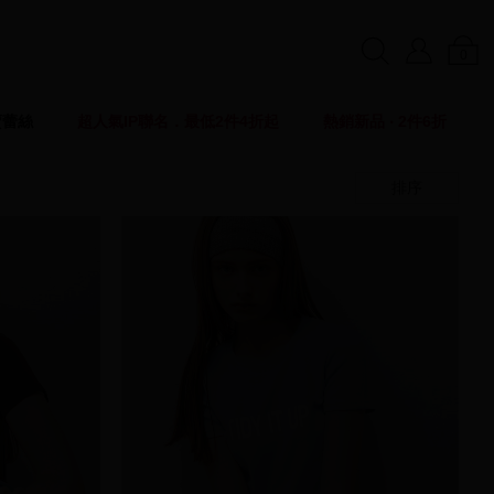
0
賣蕾絲
超人氣IP聯名．最低2件4折起
熱銷新品 ‧ 2件6折
排序