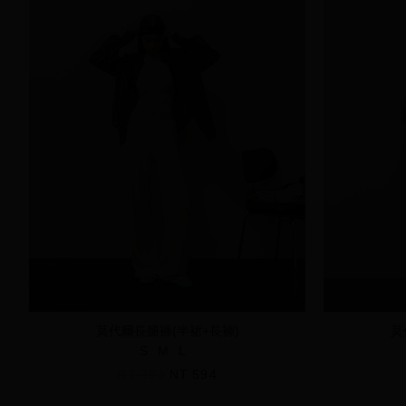
莫代爾長腿褲(半裙+長褲)
莫
S
M
L
NT.990
NT.594