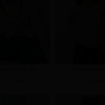
爾V領開釦上衣(外套+背心)
MIT舒適側抽皺BRA T
S
L
NT.890
NT.534
NT.690
NT.499