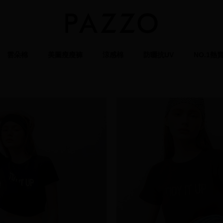
雲朵棉
美圖瘦瘦褲
涼感棉
防曬抗UV
NO.1熱