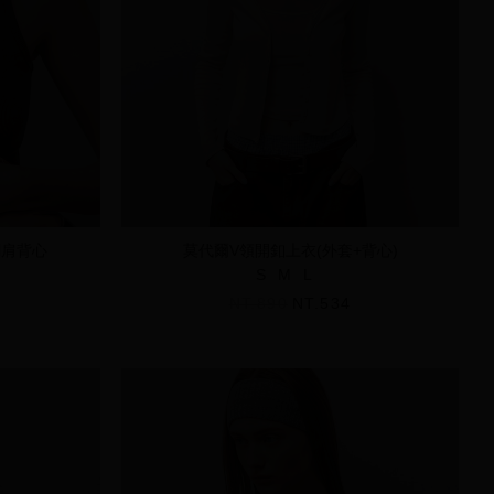
繡削肩背心
莫代爾V領開釦上衣(外套+背心)
S
M
L
NT.890
NT.534