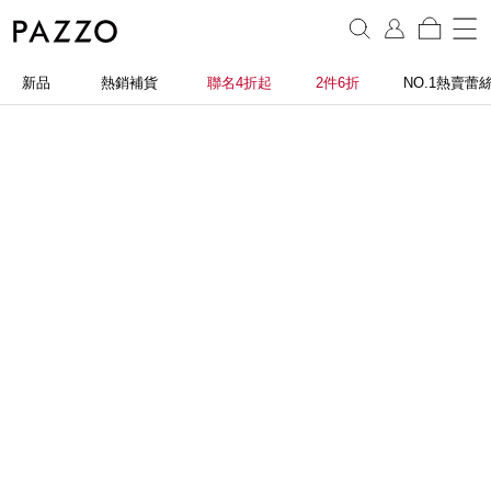
新品
熱銷補貨
聯名4折起
2件6折
NO.1熱賣蕾