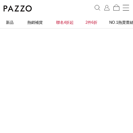
新品
熱銷補貨
聯名4折起
2件6折
NO.1熱賣蕾