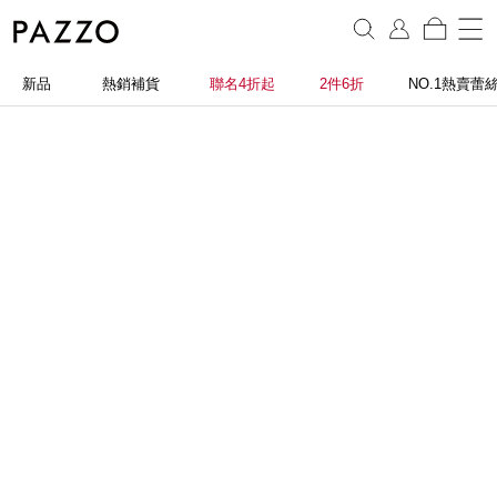
新品
熱銷補貨
聯名4折起
2件6折
NO.1熱賣蕾