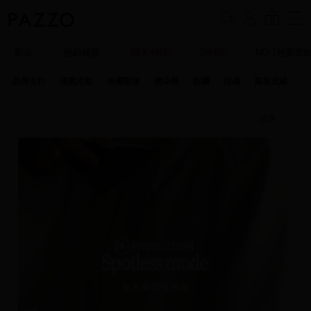
0
新品
熱銷補貨
聯名4折起
2件6折
NO.1熱賣蕾
品牌主打
優惠活動
美圖顯瘦
雲朵棉
防曬
涼感
風格支線
特
排序