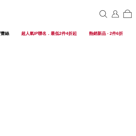
賣蕾絲
超人氣IP聯名．最低2件4折起
熱銷新品 ‧ 2件6折