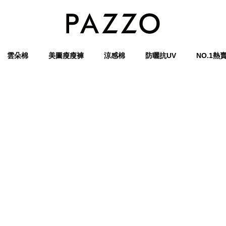
雲朵棉
美圖瘦瘦褲
涼感棉
防曬抗UV
NO.1熱