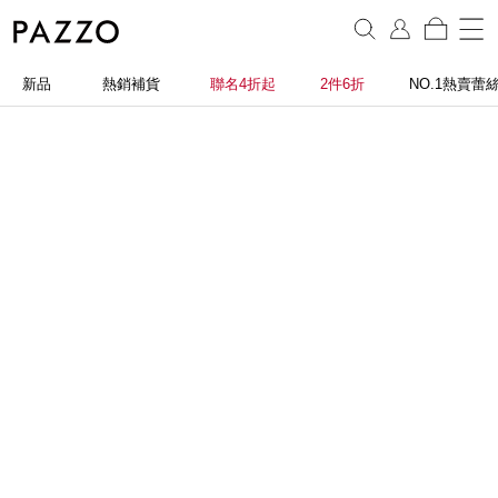
新品
熱銷補貨
聯名4折起
2件6折
NO.1熱賣蕾