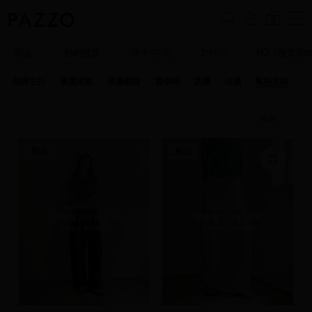
0
新品
熱銷補貨
聯名4折起
2件6折
NO.1熱賣蕾
品牌主打
優惠活動
美圖顯瘦
雲朵棉
防曬
涼感
風格支線
特
排序
新品
新品