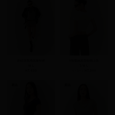
斜紋洗舊感低腰短褲
V領蕾絲造型短袖上衣
M
L
S
M
L
NT.690
NT.590
NT.399
新品
新品