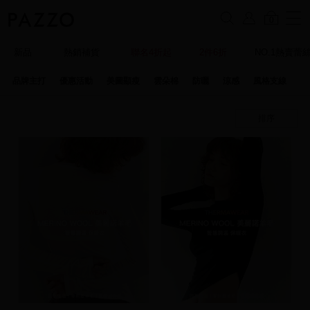
0
新品
熱銷補貨
聯名4折起
2件6折
NO.1熱賣蕾
品牌主打
優惠活動
美圖顯瘦
雲朵棉
防曬
涼感
風格支線
特
排序