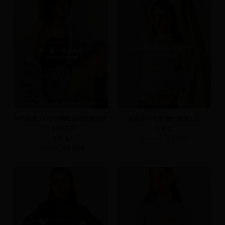
MIT品牌LOGO熱感暖貼細肩無痕平
美麗諾羊毛假兩件高領上衣
口BRA TOP
S
M
L
NT.590
NT.499
S
M
L
NT.790
NT.690