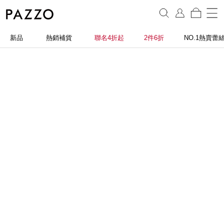
新品
熱銷補貨
聯名4折起
2件6折
NO.1熱賣蕾