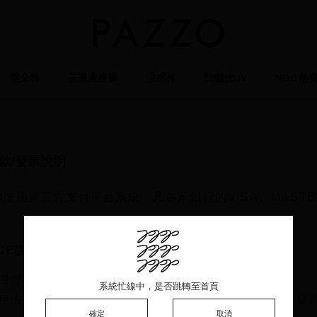
雲朵棉
美圖瘦瘦褲
涼感棉
防曬抗UV
NO.1熱
款/發票說明
ZO使用第三方支付平台系統，凡各家銀行的VISA、MAST
ICE說明
灣營業稅法PAZZO將不會開立統一發票。
系統忙線中，是否跳轉至首頁
系統忙線中，是否跳轉至首頁
系統忙線中，是否跳轉至首頁
稅法：直接外銷貨物或勞務予國外買受人得免開立統一發票
確定
確定
確定
取消
取消
取消