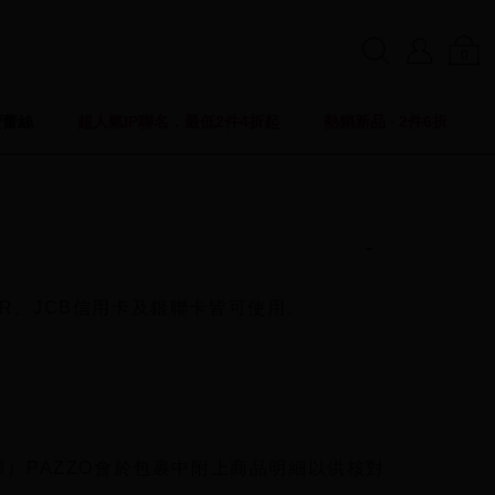
0
賣蕾絲
超人氣IP聯名．最低2件4折起
熱銷新品 ‧ 2件6折
ER、JCB信用卡及銀聯卡皆可使用。
）PAZZO會於包裹中附上商品明細以供核對