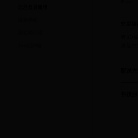
商品。
海外會員服務
服務條款
交易驗
隱私權保護
有3D
份是由
165反詐騙
配送方
售後服