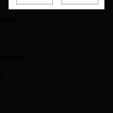
證碼提醒
驗證國內及國外信用卡，進行付款時需透過手機簡訊進行輸
消費者的發卡銀行進行發送的，若有相關發送的問題，請
式/包裹查詢
務