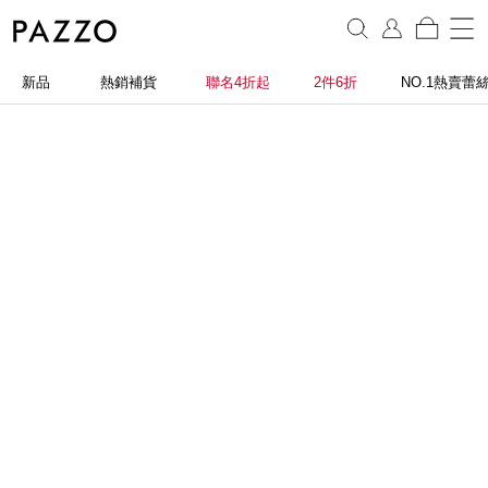
新品
熱銷補貨
聯名4折起
2件6折
NO.1熱賣蕾