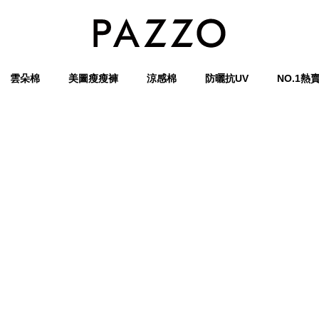
雲朵棉
美圖瘦瘦褲
涼感棉
防曬抗UV
NO.1熱