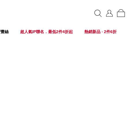
賣蕾絲
超人氣IP聯名．最低2件4折起
熱銷新品 ‧ 2件6折