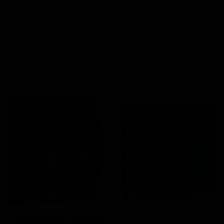
0
新品
熱銷補貨
NO.1熱賣蕾絲
美圖瘦瘦褲
涼感