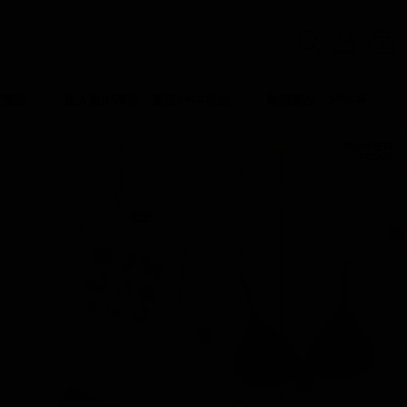
0
賣蕾絲
超人氣IP聯名．最低2件4折起
熱銷新品 ‧ 2件6折