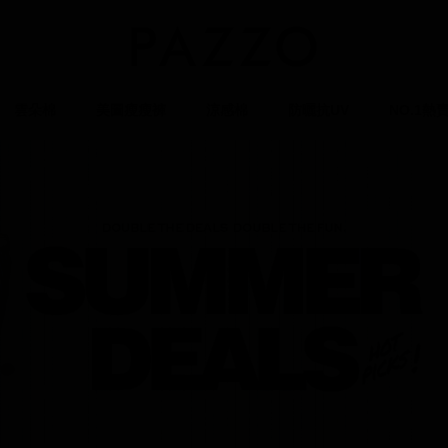
雲朵棉
美圖瘦瘦褲
涼感棉
防曬抗UV
NO.1熱