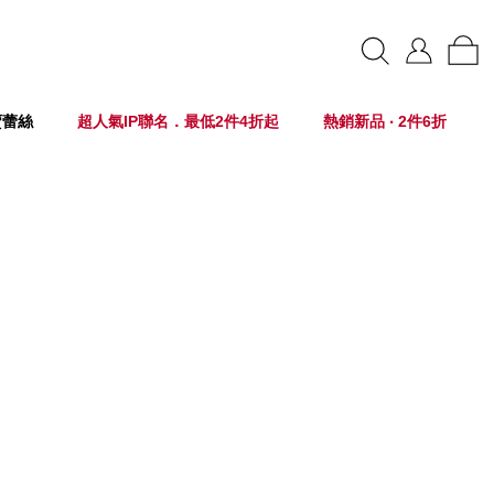
賣蕾絲
超人氣IP聯名．最低2件4折起
熱銷新品 ‧ 2件6折