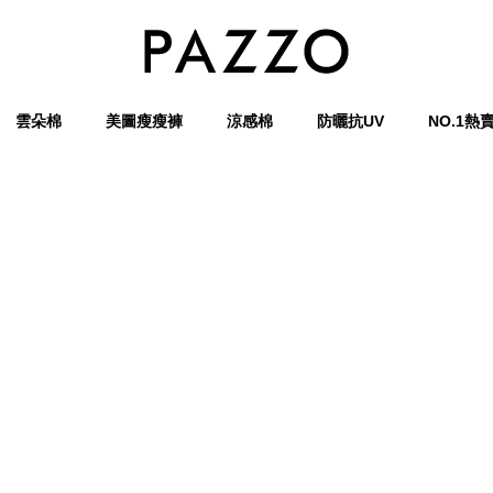
雲朵棉
美圖瘦瘦褲
涼感棉
防曬抗UV
NO.1熱