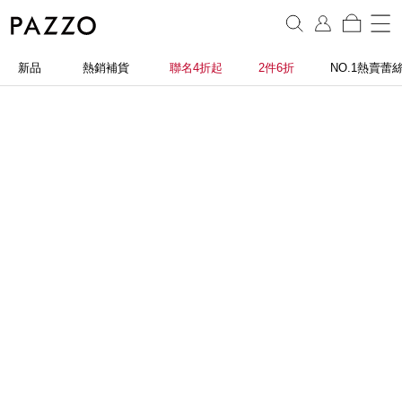
新品
熱銷補貨
聯名4折起
2件6折
NO.1熱賣蕾