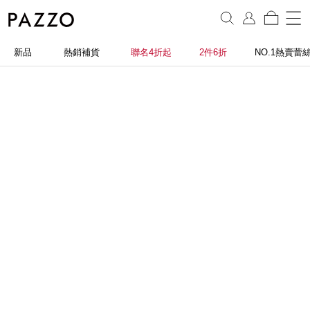
新品
熱銷補貨
聯名4折起
2件6折
NO.1熱賣蕾