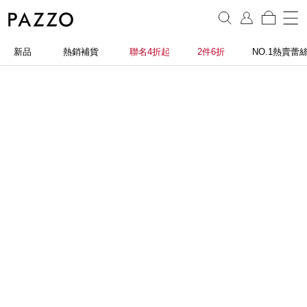
新品
熱銷補貨
聯名4折起
2件6折
NO.1熱賣蕾