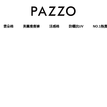
雲朵棉
美圖瘦瘦褲
涼感棉
防曬抗UV
NO.1熱