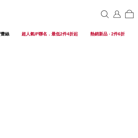
賣蕾絲
超人氣IP聯名．最低2件4折起
熱銷新品 ‧ 2件6折