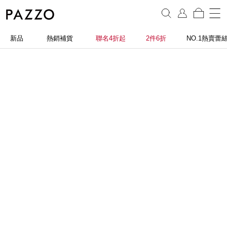
新品
熱銷補貨
聯名4折起
2件6折
NO.1熱賣蕾