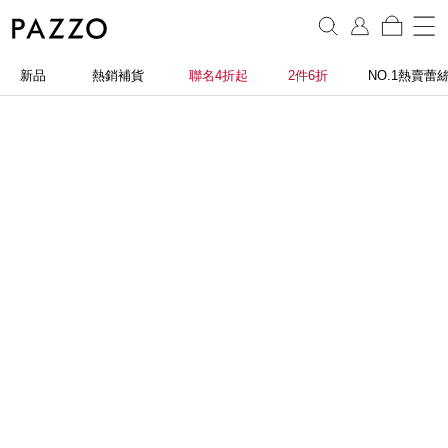
新品
熱銷補貨
聯名4折起
2件6折
NO.1熱賣蕾