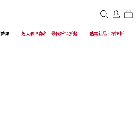
賣蕾絲
超人氣IP聯名．最低2件4折起
熱銷新品 ‧ 2件6折