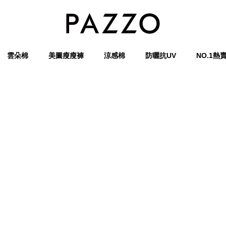
雲朵棉
美圖瘦瘦褲
涼感棉
防曬抗UV
NO.1熱