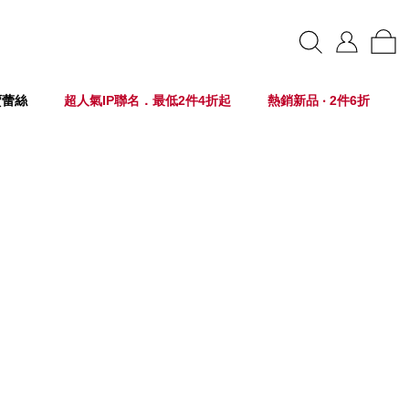
賣蕾絲
超人氣IP聯名．最低2件4折起
熱銷新品 ‧ 2件6折