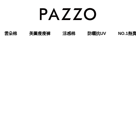
雲朵棉
美圖瘦瘦褲
涼感棉
防曬抗UV
NO.1熱