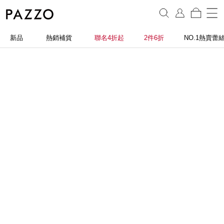
新品
熱銷補貨
聯名4折起
2件6折
NO.1熱賣蕾