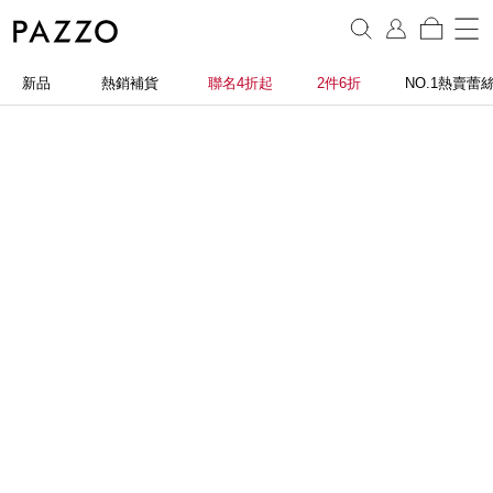
新品
熱銷補貨
聯名4折起
2件6折
NO.1熱賣蕾