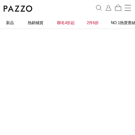
新品
熱銷補貨
聯名4折起
2件6折
NO.1熱賣蕾