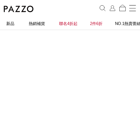
新品
熱銷補貨
聯名4折起
2件6折
NO.1熱賣蕾