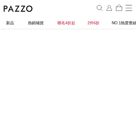
新品
熱銷補貨
聯名4折起
2件6折
NO.1熱賣蕾