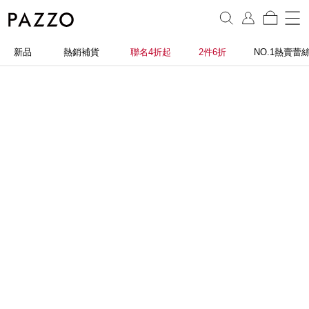
新品
熱銷補貨
聯名4折起
2件6折
NO.1熱賣蕾