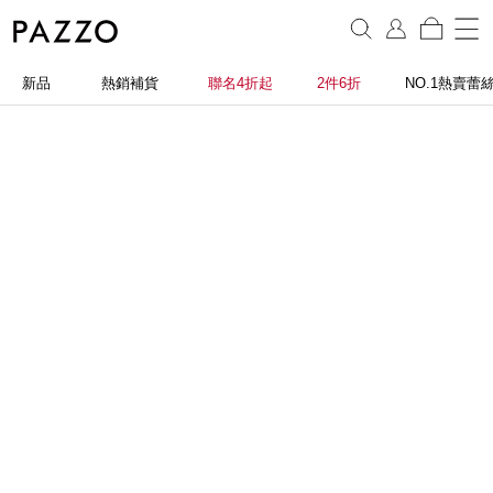
新品
熱銷補貨
聯名4折起
2件6折
NO.1熱賣蕾