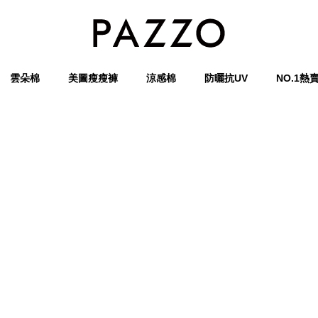
雲朵棉
美圖瘦瘦褲
涼感棉
防曬抗UV
NO.1熱