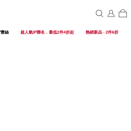
賣蕾絲
超人氣IP聯名．最低2件4折起
熱銷新品 ‧ 2件6折