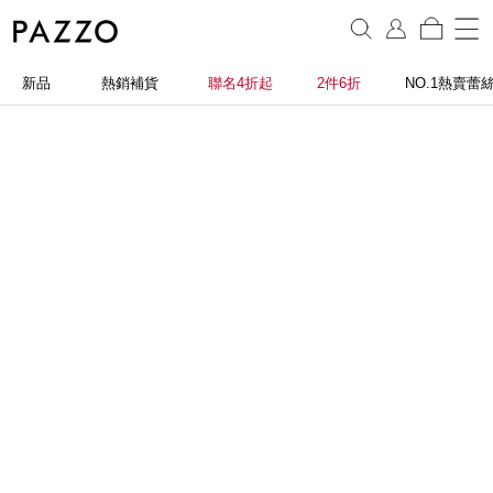
新品
熱銷補貨
聯名4折起
2件6折
NO.1熱賣蕾