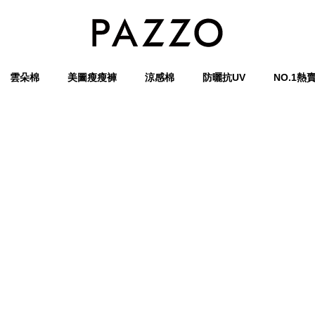
雲朵棉
美圖瘦瘦褲
涼感棉
防曬抗UV
NO.1熱