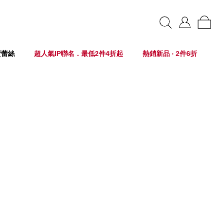
賣蕾絲
超人氣IP聯名．最低2件4折起
熱銷新品 ‧ 2件6折