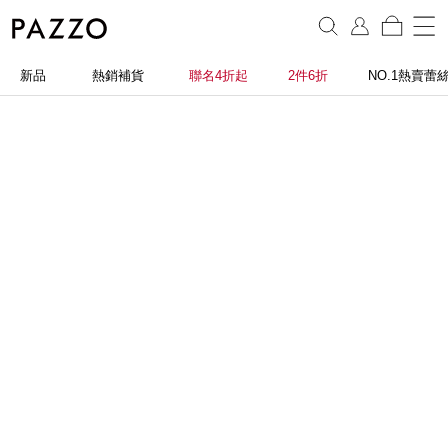
新品
熱銷補貨
聯名4折起
2件6折
NO.1熱賣蕾