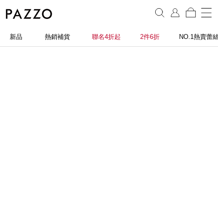
新品
熱銷補貨
聯名4折起
2件6折
NO.1熱賣蕾