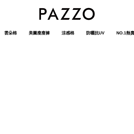
雲朵棉
美圖瘦瘦褲
涼感棉
防曬抗UV
NO.1熱