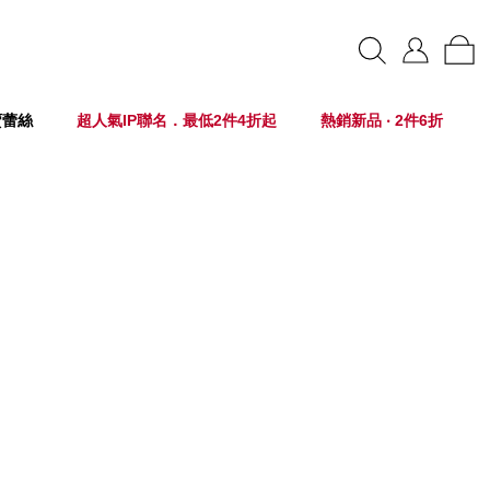
賣蕾絲
超人氣IP聯名．最低2件4折起
熱銷新品 ‧ 2件6折