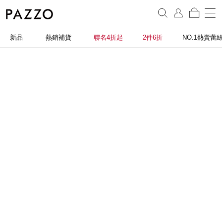
新品
熱銷補貨
聯名4折起
2件6折
NO.1熱賣蕾