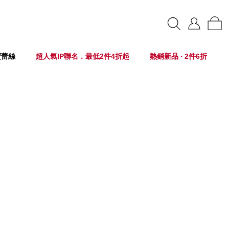
賣蕾絲
超人氣IP聯名．最低2件4折起
熱銷新品 ‧ 2件6折