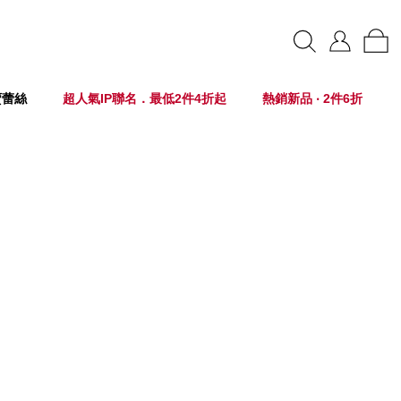
賣蕾絲
超人氣IP聯名．最低2件4折起
熱銷新品 ‧ 2件6折