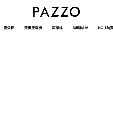
雲朵棉
美圖瘦瘦褲
涼感棉
防曬抗UV
NO.1熱