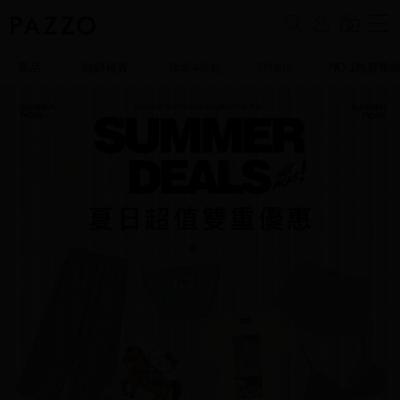
0
新品
熱銷補貨
聯名4折起
2件6折
NO.1熱賣蕾