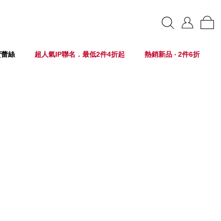
賣蕾絲
超人氣IP聯名．最低2件4折起
熱銷新品 ‧ 2件6折