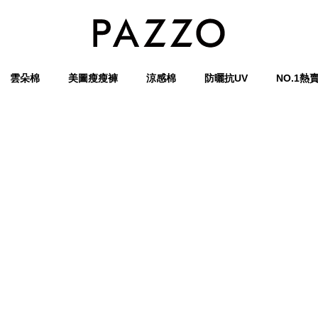
雲朵棉
美圖瘦瘦褲
涼感棉
防曬抗UV
NO.1熱