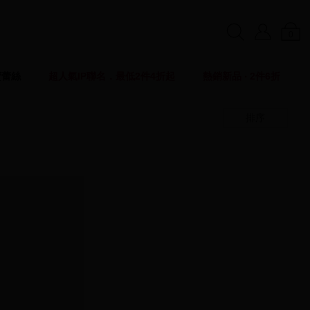
0
賣蕾絲
超人氣IP聯名．最低2件4折起
熱銷新品 ‧ 2件6折
排序