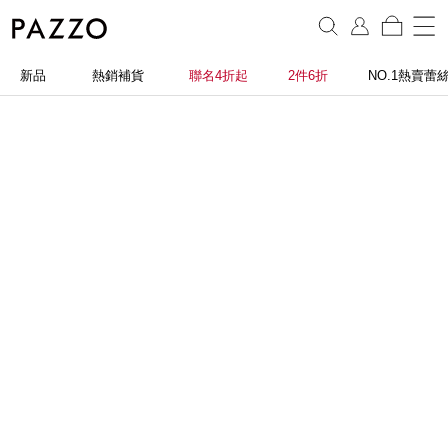
新品
熱銷補貨
聯名4折起
2件6折
NO.1熱賣蕾